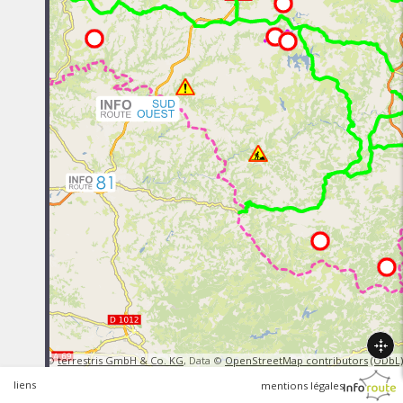
R
WMS ©
terrestris GmbH & Co. KG
, Data ©
OpenStreetMap contributors
(ODbL)
liens
mentions légales