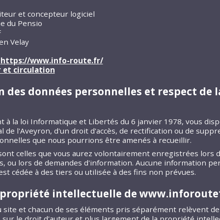
iteur et concepteur logiciel
e du Pensio
F
en Velay
:
https://www.info-route.fr/
r et circulation
n des données personnelles et respect de la
à la loi Informatique et Libertés du 6 janvier 1978, vous dis
de l'Aveyron, d'un droit d'accès, de rectification ou de supp
nnelles que nous pourrions être amenés à recueillir.
ont celles que vous aurez volontairement enregistrées lors 
s, ou lors de demandes d'information. Aucune information pe
st cédée à des tiers ou utilisée à des fins non prévues.
 propriété intellectuelle de www.inforoute
site et chacun de ses éléments pris séparément relèvent de la
 sur le droit d'auteur et plus largement de la propriété intelle