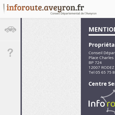
circulation
MENTION
Propriétai
Aide
Conseil Dépar
Place Charles 
BP 724
12007 RODEZ
Tel 05 65 75 8
Centre Se