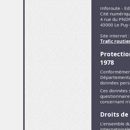
Inforoute - Ed
Cité numériqu
4 rue du PND
43000 Le Puy 
Site internet 
Trafic routie
Protectio
1978
Conformément 
Départemental 
données perso
Ces données s
questionnaire
concernant n'e
Droits de
L'ensemble du 
internationale